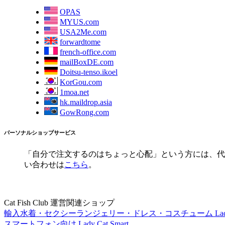
OPAS
MYUS.com
USA2Me.com
forwardtome
french-office.com
mailBoxDE.com
Doitsu-tenso.ikoel
KorGou.com
1moa.net
hk.maildrop.asia
GowRong.com
パーソナルショップサービス
「自分で注文するのはちょっと心配」という方には、代行
い合わせは
こちら
。
Cat Fish Club 運営関連ショップ
輸入水着・セクシーランジェリー・ドレス・コスチューム Lady 
スマートフォン向け Lady Cat Smart