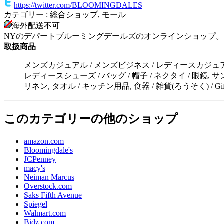
https://twitter.com/BLOOMINGDALES
カテゴリー : 総合ショップ, モール
海外配送不可
NYのデパートブルーミングデールズのオンラインショップ。
取扱商品
メンズカジュアル / メンズビジネス / レディースカジュアル
レディースシューズ / バッグ / 帽子 / ネクタイ / 眼鏡, 
リネン, タオル / キッチン用品, 食器 / 雑貨(ろうそく) / Gift for Her / 
このカテゴリーの他のショップ
amazon.com
Bloomingdale's
JCPenney
macy's
Neiman Marcus
Overstock.com
Saks Fifth Avenue
Spiegel
Walmart.com
Bidz.com