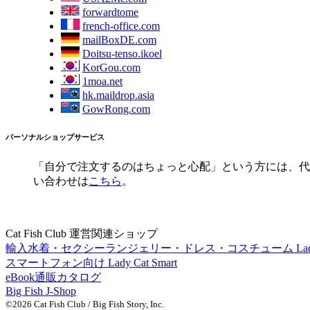
forwardtome
french-office.com
mailBoxDE.com
Doitsu-tenso.ikoel
KorGou.com
1moa.net
hk.maildrop.asia
GowRong.com
パーソナルショップサービス
「自分で注文するのはちょっと心配」という方には、代行
い合わせは
こちら
。
Cat Fish Club 運営関連ショップ
輸入水着・セクシーランジェリー・ドレス・コスチューム Lady 
スマートフォン向け Lady Cat Smart
eBook通販カタログ
Big Fish J-Shop
©2026 Cat Fish Club / Big Fish Story, Inc.