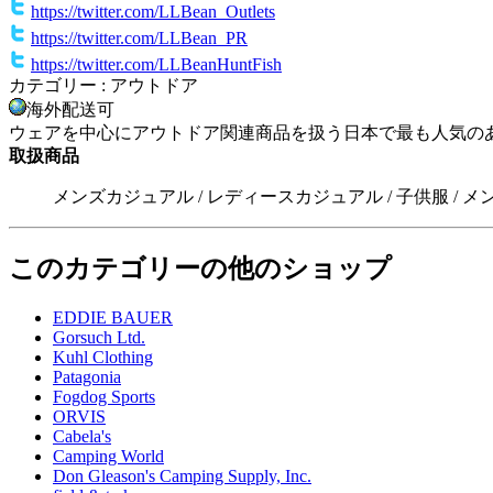
https://twitter.com/LLBean_Outlets
https://twitter.com/LLBean_PR
https://twitter.com/LLBeanHuntFish
カテゴリー : アウトドア
海外配送可
ウェアを中心にアウトドア関連商品を扱う日本で最も人気のあ
取扱商品
メンズカジュアル / レディースカジュアル / 子供服 / メン
このカテゴリーの他のショップ
EDDIE BAUER
Gorsuch Ltd.
Kuhl Clothing
Patagonia
Fogdog Sports
ORVIS
Cabela's
Camping World
Don Gleason's Camping Supply, Inc.