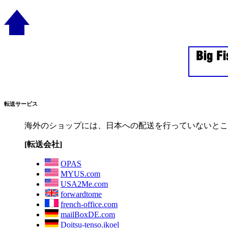
転送サービス
海外のショップには、日本への配送を行っていないとこ
[転送会社]
OPAS
MYUS.com
USA2Me.com
forwardtome
french-office.com
mailBoxDE.com
Doitsu-tenso.ikoel